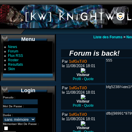
Liste des Forums
>
Ne
Menu
News
o
Forum
Forum is back!
o
Flux RSS
o
Roster
555
o
Par
1sfGsTilO
Resultats
o
le 11/08/2024 18:01
Skin
o
Visiteur
Profil
-
Quote
bfg5238ï¼œs1ï¹
Par
1sfGsTilO
Login
le 11/08/2024 18:01
Pseudo :
Visiteur
Profil
-
Quote
Mot De Passe :
dfb{{98991*979
Par
1sfGsTilO
Durée :
le 11/08/2024 18:01
Memoriser Mot De Passe :
Visiteur