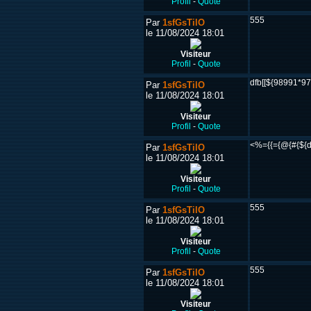
Profil
-
Quote
555
Par
1sfGsTilO
le 11/08/2024 18:01
Visiteur
Profil
-
Quote
dfb[[${98991*97
Par
1sfGsTilO
le 11/08/2024 18:01
Visiteur
Profil
-
Quote
<%={{={@{#{${d
Par
1sfGsTilO
le 11/08/2024 18:01
Visiteur
Profil
-
Quote
555
Par
1sfGsTilO
le 11/08/2024 18:01
Visiteur
Profil
-
Quote
555
Par
1sfGsTilO
le 11/08/2024 18:01
Visiteur