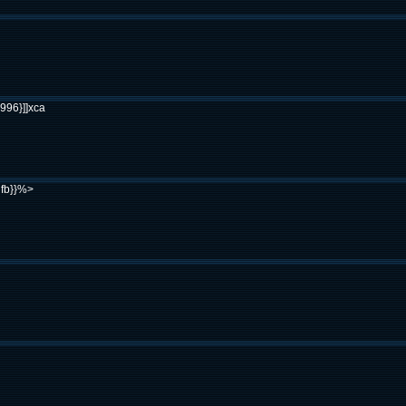
996}]]xca
fb}}%>