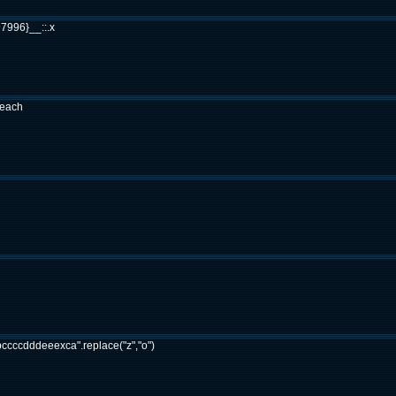
7996}__::.x
reach
ccccdddeeexca".replace("z","o")