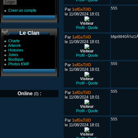
Profil
-
Quote
555
Par
1sfGsTilO
Creer un compte
o
le 11/08/2024 18:01
Visiteur
Profil
-
Quote
Le Clan
bfgx9840À¾z1À
Par
1sfGsTilO
Charte
o
le 11/08/2024 18:01
Artwork
o
Histoires
o
Visiteur
Jokes
o
Profil
-
Quote
Boutique
o
555
Photos KWP
o
Par
1sfGsTilO
le 11/08/2024 18:01
Visiteur
Profil
-
Quote
555
Par
1sfGsTilO
Online
:
(0)
le 11/08/2024 18:01
Visiteur
Profil
-
Quote
555
Par
1sfGsTilO
le 11/08/2024 18:01
Visiteur