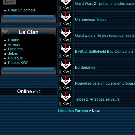
Guild Wars 2 - précommandes ouver
Creer un compte
o
Un nouveau Tribes
Le Clan
Guild wars 2 file des récompenses en
Charte
o
Artwork
o
Histoires
o
BFBC2: BattleField Bad Company 2
Jokes
o
Boutique
o
Photos KWP
o
Borderlands
Nouvelles version du site en prepara
Online
:
(0)
Tribes 2: Arret des serveurs
Liste des Forums
> News