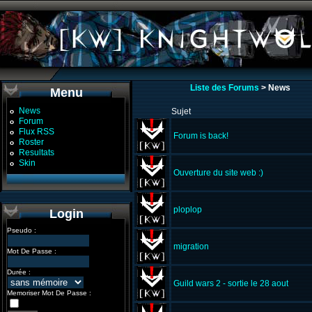
Liste des Forums
> News
Menu
News
Sujet
o
Forum
o
Flux RSS
o
Forum is back!
Roster
o
Resultats
o
Skin
o
Ouverture du site web :)
ploplop
Login
Pseudo :
migration
Mot De Passe :
Durée :
Guild wars 2 - sortie le 28 aout
Memoriser Mot De Passe :