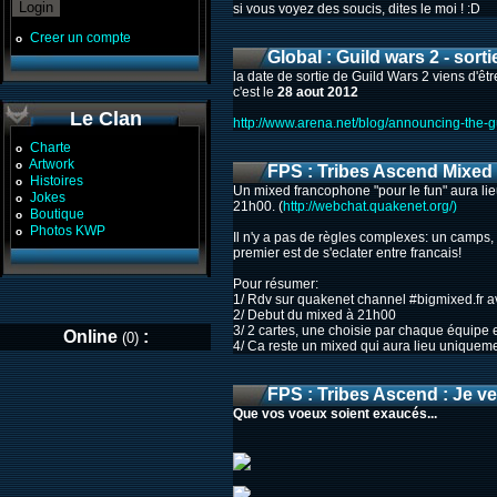
si vous voyez des soucis, dites le moi ! :D
Creer un compte
o
Global : Guild wars 2 - sorti
la date de sortie de Guild Wars 2 viens d'êt
c'est le
28 aout 2012
Le Clan
http://www.arena.net/blog/announcing-the-g
Charte
o
Artwork
o
FPS : Tribes Ascend Mixed
Histoires
o
Un mixed francophone "pour le fun" aura lie
Jokes
o
21h00. (
http://webchat.quakenet.org/)
Boutique
o
Photos KWP
o
Il n'y a pas de règles complexes: un camps, u
premier est de s'eclater entre francais!
Pour résumer:
1/ Rdv sur quakenet channel #bigmixed.fr a
2/ Debut du mixed à 21h00
3/ 2 cartes, une choisie par chaque équipe 
Online
:
(0)
4/ Ca reste un mixed qui aura lieu uniquemen
FPS : Tribes Ascend : Je ve
Que vos voeux soient exaucés...