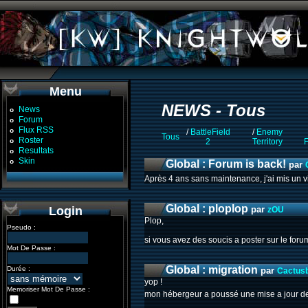
Menu
NEWS - Tous
News
o
Forum
o
Flux RSS
o
/
BattleField
/
Enemy
Tous
Roster
o
2
Territory
Resultats
o
Skin
o
Global : Forum is back!
par
Après 4 ans sans maintenance, j'ai mis un 
Global : ploplop
Login
par
zOU
Plop,
Pseudo :
si vous avez des soucis a poster sur le foru
Mot De Passe :
Global : migration
Durée :
par
Cactus
yop !
Memoriser Mot De Passe :
mon hébergeur a poussé une mise a jour de 