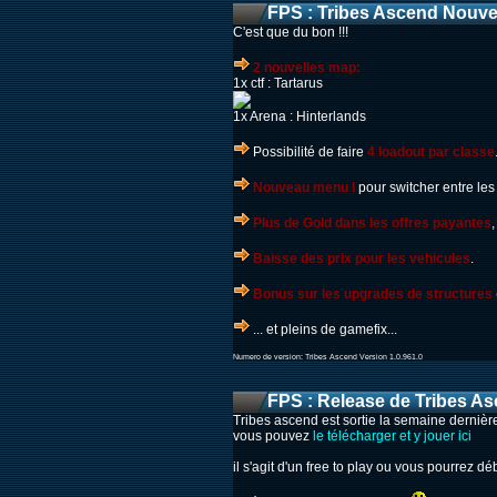
FPS : Tribes Ascend Nouv
C'est que du bon !!!
2 nouvelles map:
1x ctf : Tartarus
1x Arena : Hinterlands
Possibilité de faire
4 loadout par classe
Nouveau menu I
pour switcher entre les
Plus de Gold dans les offres payantes
Baisse des prix pour les vehicules
.
Bonus sur les upgrades de structures
... et pleins de gamefix...
Numero de version: Tribes Ascend Version 1.0.961.0
FPS : Release de Tribes A
Tribes ascend est sortie la semaine dernière
vous pouvez
le télécharger et y jouer ici
il s'agit d'un free to play ou vous pourrez dé