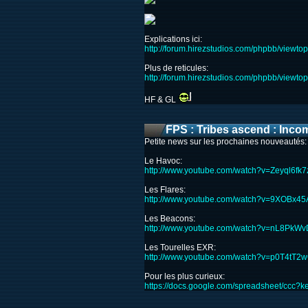
Explications ici:
http://forum.hirezstudios.com/phpbb/viewt
Plus de reticules:
http://forum.hirezstudios.com/phpbb/viewt
HF & GL
FPS : Tribes ascend : Incom
Petite news sur les prochaines nouveautés:
Le Havoc:
http://www.youtube.com/watch?v=Zeyql6fk7
Les Flares:
http://www.youtube.com/watch?v=9XOBx4
Les Beacons:
http://www.youtube.com/watch?v=nL8PkW
Les Tourelles EXR:
http://www.youtube.com/watch?v=p0T4tT2
Pour les plus curieux:
https://docs.google.com/spreadsheet/