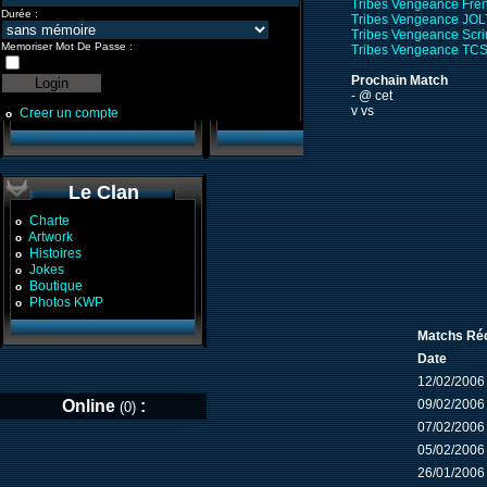
Tribes Vengeance Fre
Durée :
Tribes Vengeance JOL
Tribes Vengeance Scr
Memoriser Mot De Passe :
Tribes Vengeance TCS
Prochain Match
- @ cet
v vs
Creer un compte
o
Le Clan
Charte
o
Artwork
o
Histoires
o
Jokes
o
Boutique
o
Photos KWP
o
Matchs Réc
Date
12/02/2006
Online
:
09/02/2006
(0)
07/02/2006
05/02/2006
26/01/2006