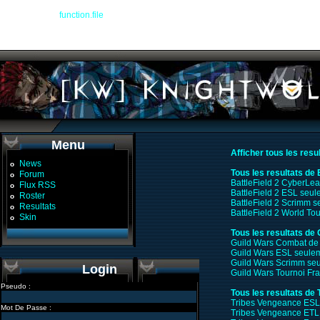
Warning
: file() [
function.file
]: Failed to enable crypto in
/devel/workspace/warplan
Warning
: file(http://www.glop.org/guildwars/ladder.php?format=txt&name=Knight%
/devel/workspace/warplanner_recap.php
on line
104
Menu
Afficher tous les resu
News
o
Tous les resultats de 
Forum
o
BattleField 2 CyberLe
Flux RSS
o
BattleField 2 ESL seu
Roster
o
BattleField 2 Scrimm 
Resultats
o
BattleField 2 World T
Skin
o
Tous les resultats de
Guild Wars Combat de
Guild Wars ESL seule
Guild Wars Scrimm se
Login
Guild Wars Tournoi F
Pseudo :
Tous les resultats de
Tribes Vengeance ESL
Mot De Passe :
Tribes Vengeance ETL